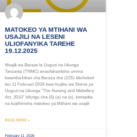
MATOKEO YA MTIHANI WA
USAJILI NA LESENI
ULIOFANYIKA TAREHE
19.12.2025
Msajili wa Baraza la Uuguzi na Ukunga
Tanzania (TNMC) anaufahamisha umma
kwamba kikao cha Baraza cha (225) kilichoketi
leo 11 Februari 2026 kwa mujibu wa Sheria ya
Uuguzi na Ukunga “The Nursing and Midwifery
Act, 2010” kifungu cha (6) (a) na (o), kimepitia
na kuidhinisha matokeo ya Mtihani wa usajili
READ MORE »
February 11, 2026