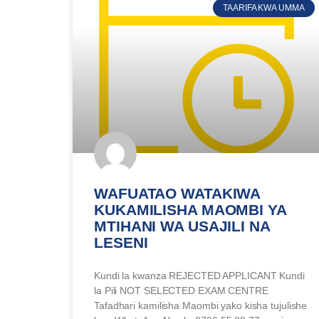
wa kumamilisha marekebisho
TAARIFA KWA UMMA
Super-Admin
On May 13, 2026
WAFUATAO WATAKIWA
KUKAMILISHA MAOMBI YA
MTIHANI WA USAJILI NA
LESENI
Kundi la kwanza REJECTED APPLICANT Kundi
la Pili NOT SELECTED EXAM CENTRE
Tafadhari kamilisha Maombi yako kisha tujulishe