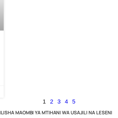
1
2
3
4
5
SHA MAOMBI YA MTIHANI WA USAJILI NA LESENI