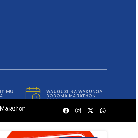
ITIMU
WAUGUZI NA WAKUNGA
AOMBI
YA
DODOMA MARATHON
CH
2026
Marathon
FEBRUARY 22, 2026