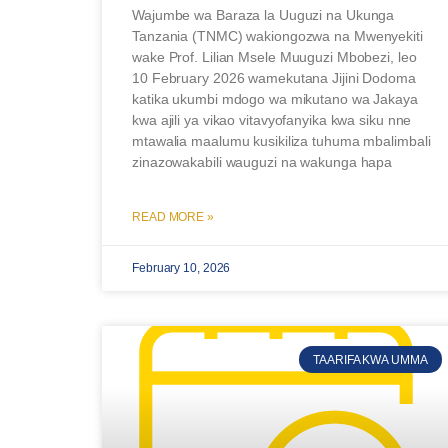
Wajumbe wa Baraza la Uuguzi na Ukunga
Tanzania (TNMC) wakiongozwa na Mwenyekiti
wake Prof. Lilian Msele Muuguzi Mbobezi, leo
10 February 2026 wamekutana Jijini Dodoma
katika ukumbi mdogo wa mikutano wa Jakaya
kwa ajili ya vikao vitavyofanyika kwa siku nne
mtawalia maalumu kusikiliza tuhuma mbalimbali
zinazowakabili wauguzi na wakunga hapa
READ MORE »
February 10, 2026
TAARIFA KWA UMMA